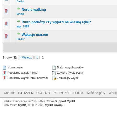
Baldur
Nordic walking
0 głosów - średnia ocena: 0 na 5 gwiazdek
1
2
3
4
5
Mania
Biuro podróży czy wyjazd na własną rękę?
0 głosów - średnia ocena: 0 na 5 gwiazdek
1
2
3
4
5
aga_1999
Wakacje marzeń
0 głosów - średnia ocena: 0 na 5 gwiazdek
1
2
3
4
5
Baldur
Strony (2):
« Wstecz
1
2
Nowe posty
Brak nowych postów
Popularny wątek (nowe)
Zawiera Twoje posty
Popularny wątek (brak nowych)
Zamknięty wątek
Kontakt
P3 RAZEM - OGÓLNOTEMATYCZNE FORUM
Wróć do góry
Wersj
Polskie tłumaczenie © 2007-2026
Polski Support MyBB
Silnik forum
MyBB
, © 2002-2026
MyBB Group
.