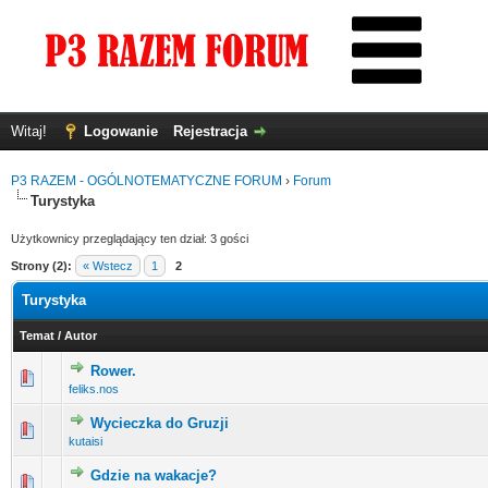
Witaj!
Logowanie
Rejestracja
P3 RAZEM - OGÓLNOTEMATYCZNE FORUM
›
Forum
Turystyka
Użytkownicy przeglądający ten dział: 3 gości
Strony (2):
« Wstecz
1
2
Turystyka
Temat
/
Autor
Rower.
0 głosów - średnia ocena: 0 na 5 gwiazdek
1
2
3
4
5
feliks.nos
Wycieczka do Gruzji
0 głosów - średnia ocena: 0 na 5 gwiazdek
1
2
3
4
5
kutaisi
Gdzie na wakacje?
0 głosów - średnia ocena: 0 na 5 gwiazdek
1
2
3
4
5