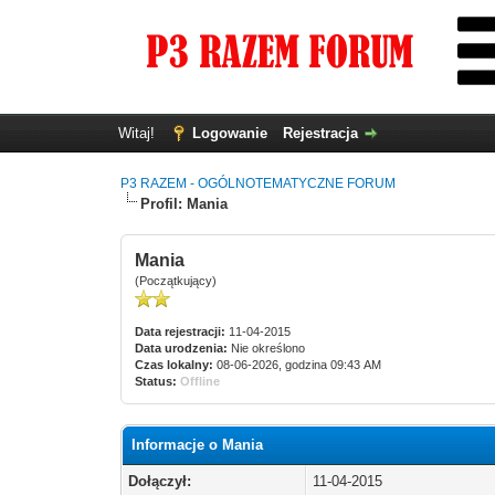
Witaj!
Logowanie
Rejestracja
P3 RAZEM - OGÓLNOTEMATYCZNE FORUM
Profil: Mania
Mania
(Początkujący)
Data rejestracji:
11-04-2015
Data urodzenia:
Nie określono
Czas lokalny:
08-06-2026, godzina 09:43 AM
Status:
Offline
Informacje o Mania
Dołączył:
11-04-2015