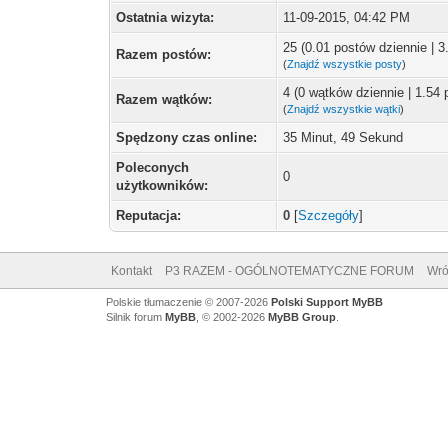
Ostatnia wizyta:
11-09-2015, 04:42 PM
25 (0.01 postów dziennie | 
Razem postów:
(
Znajdź wszystkie posty
)
4 (0 wątków dziennie | 1.54
Razem wątków:
(
Znajdź wszystkie wątki
)
Spędzony czas online:
35 Minut, 49 Sekund
Poleconych
0
użytkowników:
Reputacja:
0
[
Szczegóły
]
Kontakt
P3 RAZEM - OGÓLNOTEMATYCZNE FORUM
Wró
Polskie tłumaczenie © 2007-2026
Polski Support MyBB
Silnik forum
MyBB
, © 2002-2026
MyBB Group
.