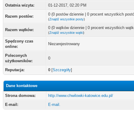
Ostatnia wizyta:
01-12-2017, 02:20 PM
0 (0 postów dziennie | 0 procent wszystkich post
Razem postów:
(
Znajdź wszystkie posty
)
0 (0 wątków dziennie | 0 procent wszystkich wąt
Razem wątków:
(
Znajdź wszystkie wątki
)
Spędzony czas
Niezarejestrowany
online:
Poleconych
0
użytkowników:
Reputacja:
0
[
Szczegóły
]
Dane kontaktowe
Strona domowa:
http://www.chwilowki-katowice.edu.pl/
E-mail:
E-mail.