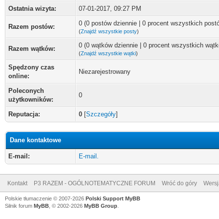
Ostatnia wizyta:
07-01-2017, 09:27 PM
0 (0 postów dziennie | 0 procent wszystkich post
Razem postów:
(
Znajdź wszystkie posty
)
0 (0 wątków dziennie | 0 procent wszystkich wąt
Razem wątków:
(
Znajdź wszystkie wątki
)
Spędzony czas
Niezarejestrowany
online:
Poleconych
0
użytkowników:
Reputacja:
0
[
Szczegóły
]
Dane kontaktowe
E-mail:
E-mail.
Kontakt
P3 RAZEM - OGÓLNOTEMATYCZNE FORUM
Wróć do góry
Wersj
Polskie tłumaczenie © 2007-2026
Polski Support MyBB
Silnik forum
MyBB
, © 2002-2026
MyBB Group
.