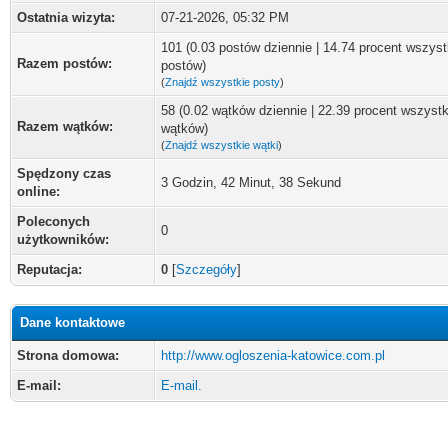
Ostatnia wizyta:
07-21-2026, 05:32 PM
101 (0.03 postów dziennie | 14.74 procent wszyst
Razem postów:
postów)
(
Znajdź wszystkie posty
)
58 (0.02 wątków dziennie | 22.39 procent wszyst
Razem wątków:
wątków)
(
Znajdź wszystkie wątki
)
Spędzony czas
3 Godzin, 42 Minut, 38 Sekund
online:
Poleconych
0
użytkowników:
Reputacja:
0
[
Szczegóły
]
Dane kontaktowe
Strona domowa:
http://www.ogloszenia-katowice.com.pl
E-mail:
E-mail.