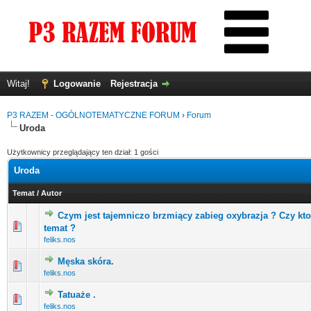
Witaj!
Logowanie
Rejestracja
P3 RAZEM - OGÓLNOTEMATYCZNE FORUM
›
Forum
Uroda
Użytkownicy przeglądający ten dział: 1 gości
Uroda
Temat
/
Autor
Czym jest tajemniczo brzmiący zabieg oxybrazja ? Czy kto
0 głosów - średnia ocena: 0 na 5 gwiazdek
1
2
3
4
5
temat ?
feliks.nos
Męska skóra.
0 głosów - średnia ocena: 0 na 5 gwiazdek
1
2
3
4
5
feliks.nos
Tatuaże .
0 głosów - średnia ocena: 0 na 5 gwiazdek
1
2
3
4
5
feliks.nos