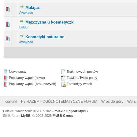
Makijaż
0 głosów - średnia ocena: 0 na 5 gwiazdek
1
2
3
4
5
Awokado
Mężczyzna u kosmetyczki
0 głosów - średnia ocena: 0 na 5 gwiazdek
1
2
3
4
5
Baldur
Kosmetyki naturalne
0 głosów - średnia ocena: 0 na 5 gwiazdek
1
2
3
4
5
Awokado
Nowe posty
Brak nowych postów
Popularny wątek (nowe)
Zawiera Twoje posty
Popularny wątek (brak nowych)
Zamknięty wątek
Kontakt
P3 RAZEM - OGÓLNOTEMATYCZNE FORUM
Wróć do góry
Wersj
Polskie tłumaczenie © 2007-2026
Polski Support MyBB
Silnik forum
MyBB
, © 2002-2026
MyBB Group
.